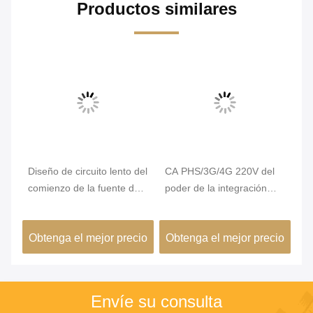
Productos similares
Diseño de circuito lento del
CA PHS/3G/4G 220V del
Em
comienzo de la fuente de
poder de la integración
se
a
alimentación de la CA
1000W de las emisiones
se
220V de las emisiones de
de la bomba del convoy
an
cio
Obtenga el mejor precio
Obtenga el mejor precio
Ob
la bomba del convoy del
del teléfono móvil alta
8
museo
Envíe su consulta