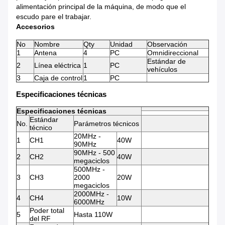
alimentación principal de la máquina, de modo que el
escudo pare el trabajar.
Accesorios
No
Nombre
Qty
Unidad
Observación
1
Antena
4
PC
Omnidireccional
Estándar de
2
Línea eléctrica
1
PC
vehículos
3
Caja de control
1
PC
Especificaciones técnicas
Especificaciones técnicas
Estándar
No.
Parámetros técnicos
técnico
20MHz -
1
CH1
40W
90MHz
90MHz - 500
2
CH2
40W
megaciclos
500MHz -
3
CH3
2000
20W
megaciclos
2000MHz -
4
CH4
10W
6000MHz
Poder total
5
Hasta 110W
del RF