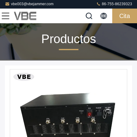
vbe003@vbejammer.com
86-755-86239323
Cita
Productos