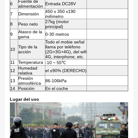
Fuente de
6
Entrada DC28V
alimentación
450 x 350 x190
7
Dimensión
milímetro
27kg (motor
8
Peso neto
principal)
Atasco de la
9
0-30 metros
gama
Todo el mobie señal
Tipo de la
llama por teléfono
10
acción
(2G+3G+4G), del wifi
4G, interphone, etc.
11
Temperatura
-10 ~ 55℃
Humedad
12
el ≤90% (DERECHO)
relativa
Presión
13
86-106kPa
atmosférica
14
Posición
En el coche
Lugar del uso