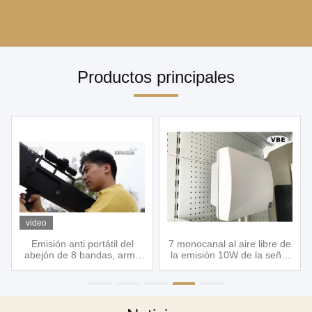
Productos principales
video
Emisión anti portátil del
7 monocanal al aire libre de
abejón de 8 bandas, arma
la emisión 10W de la señal
portátil del abejón de 8
del teléfono celular de las
canales, abejón anti portátil
bandas para la prisión,
que atasca el sistema,
emisión incorporada
emisiones del abejón
impermeable de la señal de
Mobiel de la antena