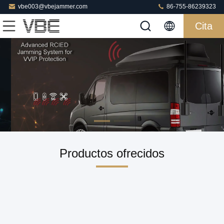
vbe003@vbejammer.com
86-755-86239323
Cita
Productos ofrecidos