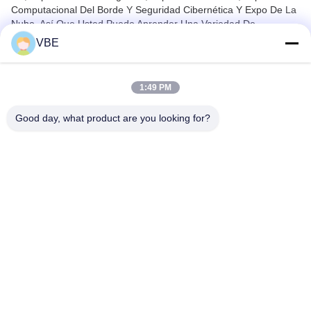
Computacional Del Borde
Y
Seguridad Cibernética Y Expo De
La
Nube
, Así Que Usted Puede Aprender Una Variedad De
Soluciones Dominantes Todas De La Tecnología De La Empresa
VBE
En Un Lugar.
1:49 PM
Good day, what product are you looking for?
VBE Technology Shenzhen Co., Ltd.
vbe003@vbejammer.com
86-755-86239323
Piso 4, construyendo 8, zon
a industrial de Xinwei, distrit
o de Nanshan, Shenzhen, pr
ovincia de Guangdong, Chin
a