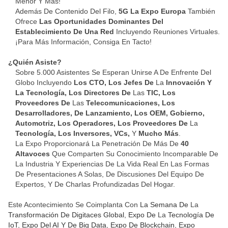
Menor Y Más!
Además De Contenido Del Filo,
5G La Expo Europa
También
Ofrece
Las Oportunidades Dominantes Del
Establecimiento De Una Red
Incluyendo Reuniones Virtuales.
¡Para Más Información, Consiga En Tacto!
¿Quién Asiste?
Sobre 5.000 Asistentes Se Esperan Unirse A De Enfrente Del
Globo Incluyendo
Los CTO, Los Jefes De
La
Innovación Y
La Tecnología, Los Directores De
Las
TIC, Los
Proveedores De
Las
Telecomunicaciones, Los
Desarrolladores, De Lanzamiento, Los OEM, Gobierno,
Automotriz, Los Operadores, Los Proveedores De
La
Tecnología, Los Inversores, VCs,
Y
Mucho Más
.
La Expo Proporcionará La Penetración De Más De
40
Altavoces
Que Comparten Su Conocimiento Incomparable De
La Industria Y Experiencias De La Vida Real En Las Formas
De Presentaciones A Solas, De Discusiones Del Equipo De
Expertos, Y De Charlas Profundizadas Del Hogar.
Este Acontecimiento Se Coimplanta Con
La Semana De
La
Transformación De Digitaces Global
,
Expo De
La
Tecnología De
IoT
,
Expo Del AI Y De Big Data
,
Expo De Blockchain
,
Expo