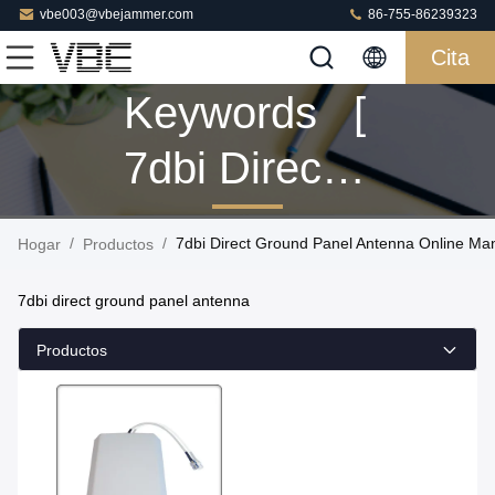
vbe003@vbejammer.com
86-755-86239323
Cita
Keywords [
7dbi Direct
Ground
/
/
7dbi Direct Ground Panel Antenna Online Ma
Hogar
Productos
Panel
7dbi direct ground panel antenna
Antenna ]
Productos
Match 1
Productos