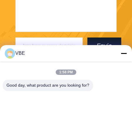
Envío
VBE
1:58 PM
Good day, what product are you looking for?
VBE Technology Shenzhen Co., Ltd.
vbe003@vbejammer.com
86-755-86239323
Piso 4, construyendo 8, zon
a industrial de Xinwei, distrit