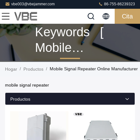
vbe003@vbejammer.com
86-755-86239323
Cita
Keywords [
Mobile
Signal
/
/
Mobile Signal Repeater Online Manufacturer
Hogar
Productos
Repeater ]
mobile signal repeater
Match 24
Productos
Productos