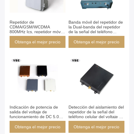
Repetidor de
Banda móvil del repetidor de
CDMA/GSM/WCDMA
la Dual-banda del repetidor
800MHz Ics, repetidor móvil
de la señal del teléfono
de la señal de Digitaces,
celular del amplificador del
repetidor móvil 30-43dBm del
RF selectiva
Obtenga el mejor precio
Obtenga el mejor precio
ICS
Indicación de potencia de
Detección del aislamiento del
salida del voltaje de
repetidor de la señal del
funcionamiento de DC 5.0V
teléfono celular del voltaje de
del repetidor de la señal del
DC 5.0V de antena del
teléfono celular de la Patio-
regenerador
Obtenga el mejor precio
Obtenga el mejor precio
banda