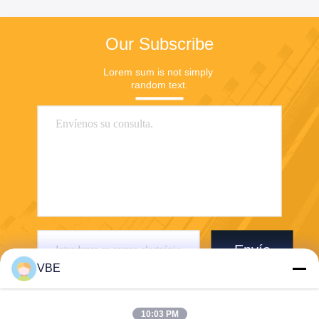
Our Subscribe
Lorem sum is not simply 
random text.
Envío
VBE
10:03 PM