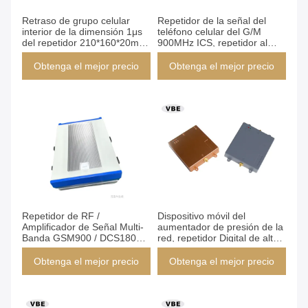
Retraso de grupo celular
Repetidor de la señal del
interior de la dimensión 1μs
teléfono celular del G/M
del repetidor 210*160*20m m
900MHz ICS, repetidor al
de la señal de Pico GSM980
aire libre del RF de la prenda
impermeable de Digitaces,
Obtenga el mejor precio
Obtenga el mejor precio
amplificador móvil de la señal
del ICS
Repetidor de RF /
Dispositivo móvil del
Amplificador de Señal Multi-
aumentador de presión de la
Banda GSM900 / DCS1800 /
red, repetidor Digital de alta
WCDMA2100 / LTE2600 /
velocidad ALC de la señal de
NR3500 / LTE700 con
la célula
Obtenga el mejor precio
Obtenga el mejor precio
Potencia de Salida de 40dBm
Protección IP65