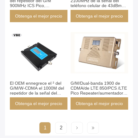
del repetidor del G/M
2100MHz de la señal del
900MHz ICS Pico,
teléfono celular de 43dBm
aumentador de presión de la
WCDMA debajo de 5dB
señal numérica, repetidor
Obtenga el mejor precio
Obtenga el mejor precio
incorporado de la antena
El OEM ennegrece el ² del
G/M/Dual-banda 1900 de
G/M/W-CDMA el 1000M del
CDMA/de LTE 850/PCS /LTE
repetidor de la señal del
Pico Repeater/aumentador
teléfono celular área grande
de presión de la señal del
de la cobertura
teléfono móvil para el uso
Obtenga el mejor precio
Obtenga el mejor precio
interior
1
2