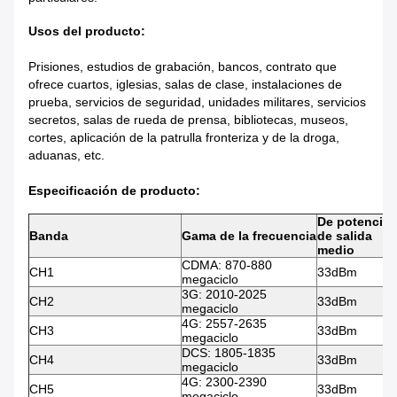
Usos del producto:
Prisiones, estudios de grabación, bancos, contrato que
ofrece cuartos, iglesias, salas de clase, instalaciones de
prueba, servicios de seguridad, unidades militares, servicios
secretos, salas de rueda de prensa, bibliotecas, museos,
cortes, aplicación de la patrulla fronteriza y de la droga,
aduanas, etc.
Especificación de producto:
De potencia
Banda
Gama de la frecuencia
de salida
medio
CDMA: 870-880
CH1
33dBm
megaciclo
3G: 2010-2025
CH2
33dBm
megaciclo
4G: 2557-2635
CH3
33dBm
megaciclo
DCS: 1805-1835
CH4
33dBm
megaciclo
4G: 2300-2390
CH5
33dBm
megaciclo