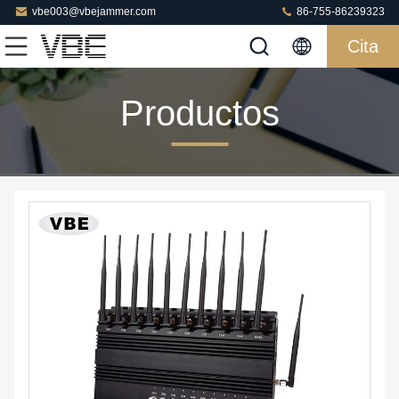
vbe003@vbejammer.com
86-755-86239323
Cita
Productos