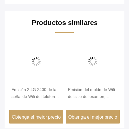
Productos similares
Emisión 2.4G 2400 de la
Emisión del molde de Wifi
6 
señal de Wifi del teléfono
del sitio del examen,
at
móvil - 2500MHz radio
emisión de Wifi del
de
le
grande de interferencia
teléfono celular atasco de
de
cio
Obtenga el mejor precio
Obtenga el mejor precio
Ob
 -
360 grados
i