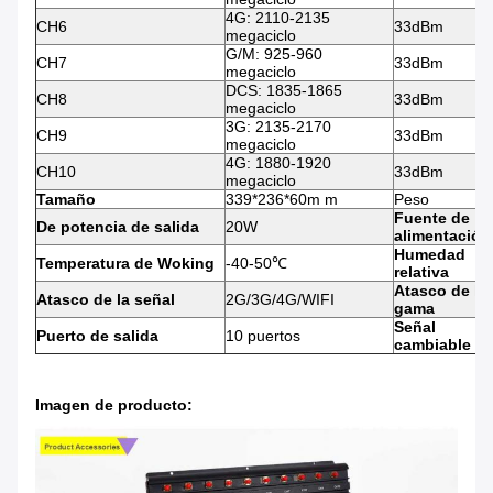
4G: 2110-2135
CH6
33dBm
megaciclo
G/M: 925-960
CH7
33dBm
megaciclo
DCS: 1835-1865
CH8
33dBm
megaciclo
3G: 2135-2170
CH9
33dBm
megaciclo
4G: 1880-1920
CH10
33dBm
megaciclo
Tamaño
339*236*60m m
Peso
Fuente de
De potencia de salida
20W
alimentación
Humedad
Temperatura de Woking
-40-50℃
relativa
Atasco de la
Atasco de la señal
2G/3G/4G/WIFI
gama
Señal
Puerto de salida
10 puertos
cambiable
Imagen de producto: