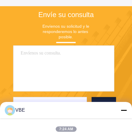
Envíe su consulta
Envíenos su solicitud y le 
responderemos lo antes 
posible.
Envío
VBE
7:24 AM