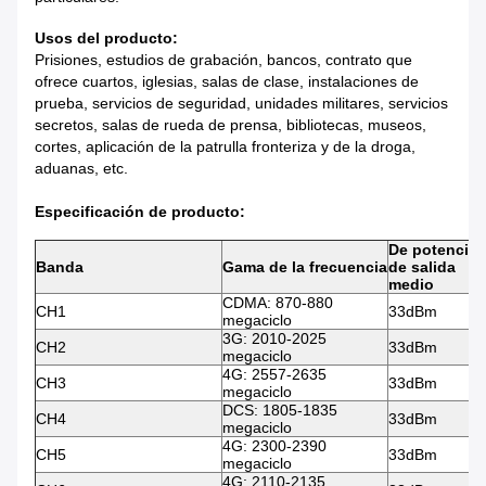
Usos del producto:
Prisiones, estudios de grabación, bancos, contrato que
ofrece cuartos, iglesias, salas de clase, instalaciones de
prueba, servicios de seguridad, unidades militares, servicios
secretos, salas de rueda de prensa, bibliotecas, museos,
cortes, aplicación de la patrulla fronteriza y de la droga,
aduanas, etc.
Especificación de producto:
De potencia
Banda
Gama de la frecuencia
de salida
medio
CDMA: 870-880
CH1
33dBm
megaciclo
3G: 2010-2025
CH2
33dBm
megaciclo
4G: 2557-2635
CH3
33dBm
megaciclo
DCS: 1805-1835
CH4
33dBm
megaciclo
4G: 2300-2390
CH5
33dBm
megaciclo
4G: 2110-2135