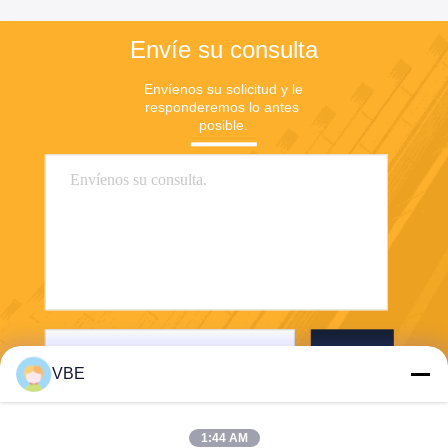
Envíe su consulta
Envíenos su solicitud y le 
responderemos lo antes 
posible.
Envío
VBE
1:44 AM