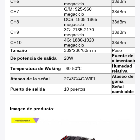
CH6
33dBm
megaciclo
G/M: 925-960
CH7
33dBm
megaciclo
DCS: 1835-1865
CH8
33dBm
megaciclo
3G: 2135-2170
CH9
33dBm
megaciclo
4G: 1880-1920
CH10
33dBm
megaciclo
Tamaño
339*236*60m m
Peso
Fuente de
De potencia de salida
20W
alimentación
Humedad
Temperatura de Woking
-40-50℃
relativa
Atasco de la
Atasco de la señal
2G/3G/4G/WIFI
gama
Señal
Puerto de salida
10 puertos
cambiable
Imagen de producto: