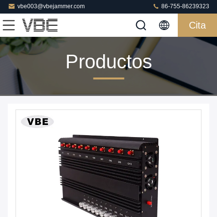
vbe003@vbejammer.com
86-755-86239323
Cita
Productos