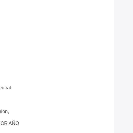
utral
nion,
POR AÑO