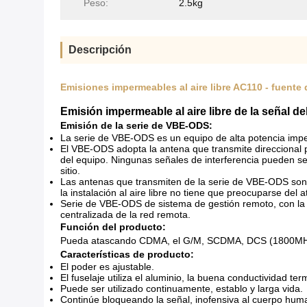
Peso:
2.5kg
Descripción
Emisiones impermeables al aire libre AC110 - fuente 
Emisión impermeable al aire libre de la señal d
Emisión de la serie de VBE-ODS:
La serie de VBE-ODS es un equipo de alta potencia imper
El VBE-ODS adopta la antena que transmite direccional pa
del equipo. Ningunas señales de interferencia pueden se
sitio.
Las antenas que transmiten de la serie de VBE-ODS son i
la instalación al aire libre no tiene que preocuparse del
Serie de VBE-ODS de sistema de gestión remoto, con la p
centralizada de la red remota.
Función del producto:
Pueda atascando CDMA, el G/M, SCDMA, DCS (1800MHz)
Características de producto:
El poder es ajustable.
El fuselaje utiliza el aluminio, la buena conductividad ter
Puede ser utilizado continuamente, establo y larga vida.
Continúe bloqueando la señal, inofensiva al cuerpo hum