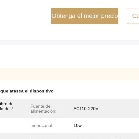
Obtenga el mejor precio
Co
 que atasca el dispositivo
ibre de
Fuente de
do de 7
AC110-220V
alimentación:
monocanal:
10w