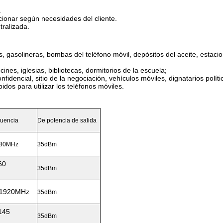
.
.
ionar según necesidades del cliente.
tralizada.
s, gasolineras, bombas del teléfono móvil, depósitos del aceite, estaci
nes, iglesias, bibliotecas, dormitorios de la escuela;
nfidencial, sitio de la negociación, vehículos móviles, dignatarios polí
bidos para utilizar los teléfonos móviles.
cuencia
De potencia de salida
880MHz
35dBm
60
35dBm
-1920MHz
35dBm
145
35dBm