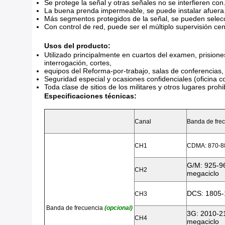
Se protege la señal y otras señales no se interfieren con
La buena prenda impermeable, se puede instalar afuera
Más segmentos protegidos de la señal, se pueden selecc
Con control de red, puede ser el múltiplo supervisión cen
Usos del producto:
Utilizado principalmente en cuartos del examen, prisione
interrogación, cortes,
equipos del Reforma-por-trabajo, salas de conferencias, ci
Seguridad especial y ocasiones confidenciales (oficina co
Toda clase de sitios de los militares y otros lugares prohi
Especificaciones técnicas:
Canal
Banda de fre
CH1
CDMA: 870-
G/M: 925-9
CH2
megaciclo
DCS: 1805
CH3
Banda de frecuencia
(opcional)
3G: 2010-2
CH4
megaciclo