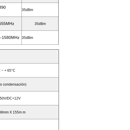
390
35dBm
2655MHz
35dBm
0-1580MHz
35dBm
 ~ + 65°C
o condensación)
250V/DC+12V
88mm X 155m m