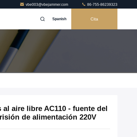
vbe003@vbejammer.com
86-755-86239323
Cita
Spanish
l aire libre AC110 - fuente del
prisión de alimentación 220V