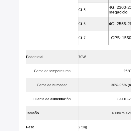
4G: 2300-2
CH5
megaciclo
4G: 2555-
CH6
GPS: 155
CH7
Poder total
70W
Gama de temperaturas
-25°C
Gama de humedad
30%-95% (n
Fuente de alimentación
CA
110-
Tamaño
400m m X2
Peso
2.5kg