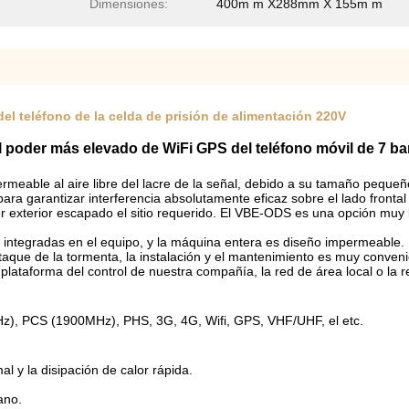
Dimensiones:
400m m X288mm X 155m m
del teléfono de la celda de prisión de alimentación 220V
el poder más elevado de WiFi GPS del teléfono móvil de 7 ban
meable al aire libre del lacre de la señal, debido a su tamaño pequeñ
ra garantizar interferencia absolutamente eficaz sobre el lado frontal 
r exterior escapado el sitio requerido. El VBE-ODS es una opción muy b
ntegradas en el equipo, y la máquina entera es diseño impermeable. El 
 ataque de la tormenta, la instalación y el mantenimiento es muy conveni
lataforma del control de nuestra compañía, la red de área local o la 
, PCS (1900MHz), PHS, 3G, 4G, Wifi, GPS, VHF/UHF, el etc.
mal y la disipación de calor rápida.
ano.