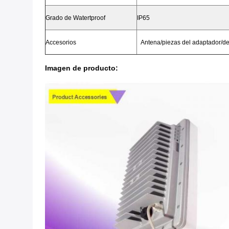
Grado de Watertproof
IP65
Accesorios
Antena/piezas del adaptador/del
Imagen de producto: