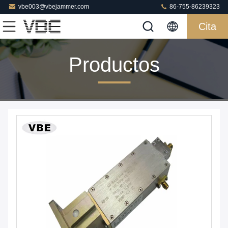
vbe003@vbejammer.com
86-755-86239323
Cita
Productos