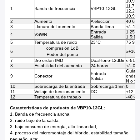
10,95 
11,7 1
1
Banda de frecuencia
VBP10-13GL
12,2 1
10,95 
2
Aumento
A elección
40 60
3
Llanura del aumento
Banda llena
+/--1
Entrada
1.25:1
4
VSWR
Salida
1.5:1
5
Temperatura de ruido
23°C
75 90 
compresión 1dB
6
≥+10
Poder del punto
7
3ro orden IMD
Dual-tone-12dBm
≤-51
8
Estabilidad del aumento
24 horas
+/--0,5
Guía d
Entrada
9
Conector
onda
Salida
N o S
10
Sobrecarga de la entrada
Sobrecarga 1min
0
11
Voltaje de funcionamiento
DC
+12 +1
12
Temperatura de trabajo
-40~+
Características de producto de VBP10-13GL:
1. Banda de frecuencia ancha;
2. ruido bajo de la salida;
3. bajo consumo de energía, alta linearidad;
4. proceso del micromontaje del híbrido, estabilidad tamaño
pequeño, alta;