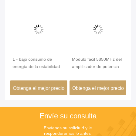
1 - bajo consumo de
Módulo fácil 5850MHz del
Ba
a
energía de la estabilidad
amplificador de potencia
an
del módulo del
del RF de la instalación -
am
amplificador de potencia
6425MHz hizo salir la
de
cio
Obtenga el mejor precio
Obtenga el mejor precio
Ob
de 2GHz RF alto
gama de frecuencia
la
mó
Envíe su consulta
Envíenos su solicitud y le 
responderemos lo antes 