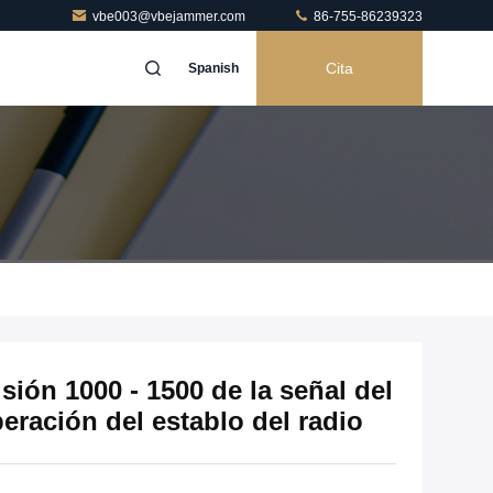
vbe003@vbejammer.com
86-755-86239323
Cita
Spanish
sión 1000 - 1500 de la señal del
eración del establo del radio