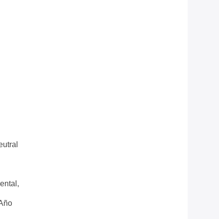
utral
ental,
 Año