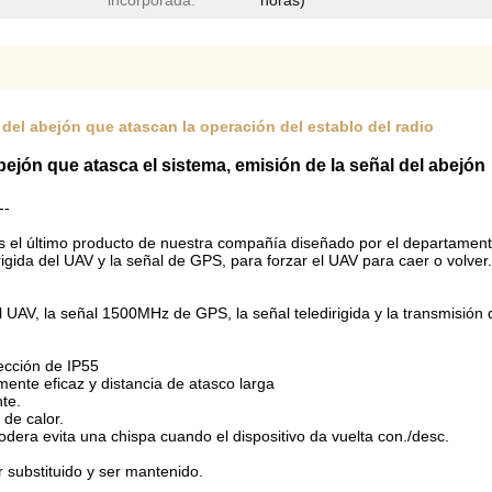
incorporada:
horas)
 del abejón que atascan la operación del establo del radio
ejón que atasca el sistema, emisión de la señal del abejón
--
es el último producto de nuestra compañía diseñado por el departament
irigida del UAV y la señal de GPS, para forzar el UAV para caer o volv
el UAV, la señal 1500MHz de GPS, la señal teledirigida y la transmisi
tección de IP55
ente eficaz y distancia de atasco larga
te.
 de calor.
odera evita una chispa cuando el dispositivo da vuelta con./desc.
er substituido y ser mantenido.