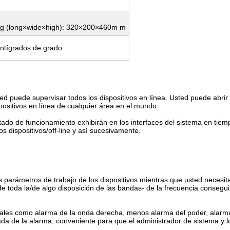
12Kg (long×wide×high): 320×200×460m m
ntígrados de grado
sted puede supervisar todos los dispositivos en línea. Usted puede abrir
positivos en línea de cualquier área en el mundo.
stado de funcionamiento exhibirán en los interfaces del sistema en tiem
s dispositivos/off-line y así sucesivamente.
los parámetros de trabajo de los dispositivos mientras que usted necesi
l de toda la/de algo disposición de las bandas- de la frecuencia consegu
tales como alarma de la onda derecha, menos alarma del poder, alarma d
lada de la alarma, conveniente para que el administrador de sistema y l