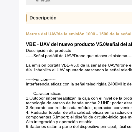
energía:
Descripción
Metros del UAV/de la emisión 1000 - 1500 de la señal
VBE - UAV del nuevo producto V5.0/señal del ab
Descripción de producto
-----Señal portátil de UAV/Drone que atasca el sistema---
La emisión portátil VBE-V5.0 de la señal de UAV/drone 
día. Inhabilita el UAV apuntado atascando la señal teled
-----Función-----
Interferencia eficaz con la señal teledirigida 2400MHz d
-----Características-----
1.Outdoor impermeabilizan la caja con el nivel de la pro
tecnología de atasco de banda ancha 2.UHF: poder altam
3.Separate control de cada módulo, operación convenien
4. Radiador tubular de alta calidad, eficaz en la radiación
componentes 5.Import; el diseño de circuito-inicio que m
Alta integración y operación estable.
6.Batteries están a parte del dispositivo principal, fácil s