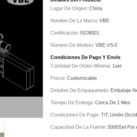
Lugar De Origen:
China
Nombre De La Marca:
VBE
Certificación:
ISO9001
Número De Modelo:
VBE-V5.0
Condiciones De Pago Y Envío
Cantidad De Orden Mínima:
1set
Precio:
Customizable
Detalles De Empaquetado:
Embalaje Ne
Tiempo De Entrega:
Cerca De 1 Mes
Condiciones De Pago:
T/T, Unión Occid
Capacidad De La Fuente:
5000Set Por