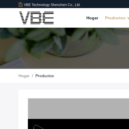
VBE Technology Shenzhen Co., Ltd.
Hogar
Productos
Hogar
/
Productos