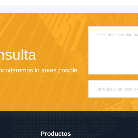
nsulta
sponderemos lo antes posible.
Productos