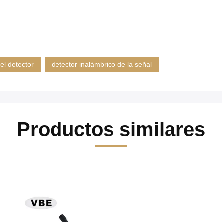
el detector
detector inalámbrico de la señal
Productos similares