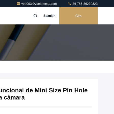
vbe003@vbejammer.com
86-755-86239323
Cita
Spanish
uncional de Mini Size Pin Hole
la cámara