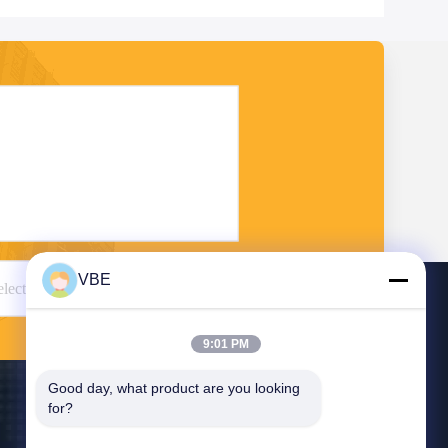
VBE
Envío
9:01 PM
Good day, what product are you looking 
for?
Contacto Los E.E.U.U.