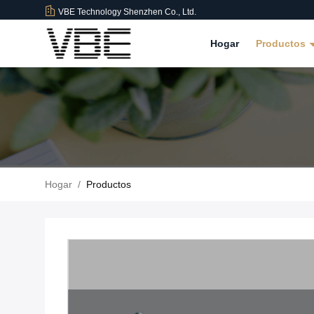
VBE Technology Shenzhen Co., Ltd.
Hogar
Productos
Hogar
/
Productos