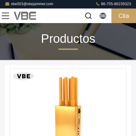
vbe003@vbejammer.com
86-755-86239323
Cita
Productos