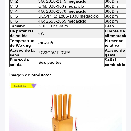
CH2
3G: 2010-2145 megaciclo
30dBm
CH3
G/M: 930-960 megaciclo
30dBm
CH4
4G: 2300-2370 megaciclo
30dBm
CH5
DCS/PHS: 1805-1930 megaciclo
30dBm
CH6
4G: 2555-2655 megaciclo
30dBm
Tamaño
310*110*35m m
Peso
De potencia
Fuente de
6W
de salida
alimentación
Temperatura
Humedad
-40-50℃
de Woking
relativa
Atasco de la
Atasco de la
2G/3G/WIFI/GPS
señal
gama
Puerto de
Señal
Seis puertos
salida
cambiable
Imagen de producto: