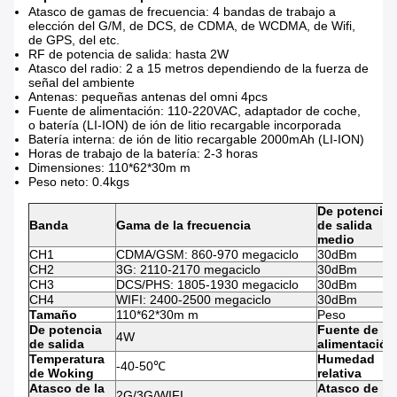
Atasco de gamas de frecuencia: 4 bandas de trabajo a
elección del G/M, de DCS, de CDMA, de WCDMA, de Wifi,
de GPS, del etc.
RF de potencia de salida: hasta 2W
Atasco del radio: 2 a 15 metros dependiendo de la fuerza de
señal del ambiente
Antenas: pequeñas antenas del omni 4pcs
Fuente de alimentación: 110-220VAC, adaptador de coche,
o batería (LI-ION) de ión de litio recargable incorporada
Batería interna: de ión de litio recargable 2000mAh (LI-ION)
Horas de trabajo de la batería: 2-3 horas
Dimensiones: 110*62*30m m
Peso neto: 0.4kgs
De potencia
Banda
Gama de la frecuencia
de salida
medio
CH1
CDMA/GSM: 860-970 megaciclo
30dBm
CH2
3G: 2110-2170 megaciclo
30dBm
CH3
DCS/PHS: 1805-1930 megaciclo
30dBm
CH4
WIFI: 2400-2500 megaciclo
30dBm
Tamaño
110*62*30m m
Peso
De potencia
Fuente de
4W
de salida
alimentación
Temperatura
Humedad
-40-50℃
de Woking
relativa
Atasco de la
Atasco de la
2G/3G/WIFI