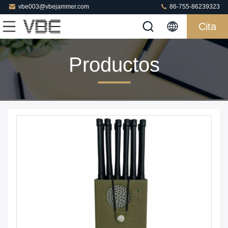
vbe003@vbejammer.com
86-755-86239323
Cita
Productos