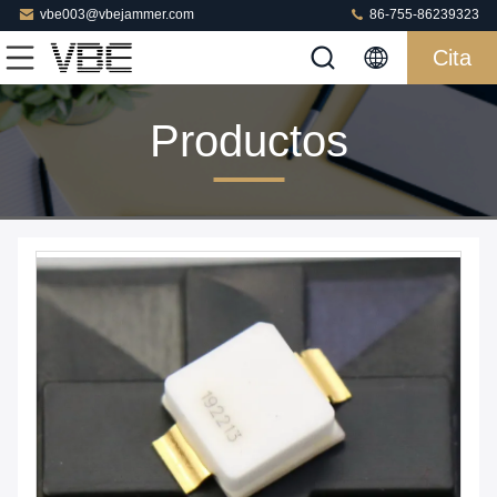
vbe003@vbejammer.com
86-755-86239323
Cita
Productos