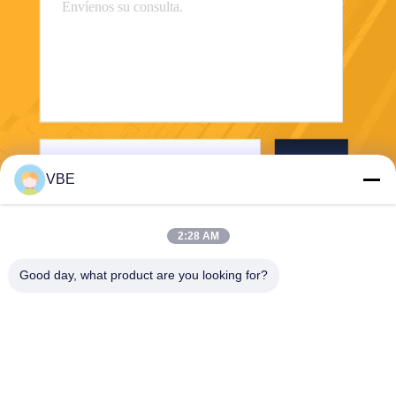
Envío
VBE
2:28 AM
Good day, what product are you looking for?
VBE Technology Shenzhen Co., Ltd.
vbe003@vbejammer.com
86-755-86239323
Piso 4, construyendo 8, zon