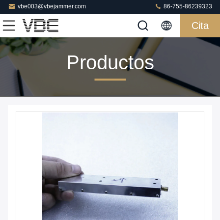
vbe003@vbejammer.com
86-755-86239323
Cita
Productos