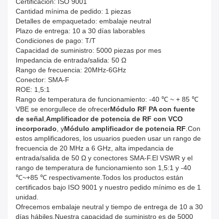
Certificación: ISO 9001
Cantidad mínima de pedido: 1 piezas
Detalles de empaquetado: embalaje neutral
Plazo de entrega: 10 a 30 días laborables
Condiciones de pago: T/T
Capacidad de suministro: 5000 piezas por mes
Impedancia de entrada/salida: 50 Ω
Rango de frecuencia: 20MHz-6GHz
Conector: SMA-F
ROE: 1,5:1
Rango de temperatura de funcionamiento: -40 ℃ ~ + 85 ℃
VBE se enorgullece de ofrecer
Módulo RF PA con fuente
de señal
,
Amplificador de potencia de RF con VCO
incorporado
, y
Módulo amplificador de potencia RF
.Con
estos amplificadores, los usuarios pueden usar un rango de
frecuencia de 20 MHz a 6 GHz, alta impedancia de
entrada/salida de 50 Ω y conectores SMA-F.El VSWR y el
rango de temperatura de funcionamiento son 1,5:1 y -40
℃~+85 ℃ respectivamente.Todos los productos están
certificados bajo ISO 9001 y nuestro pedido mínimo es de 1
unidad.
Ofrecemos embalaje neutral y tiempo de entrega de 10 a 30
días hábiles.Nuestra capacidad de suministro es de 5000