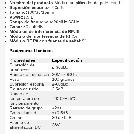
Nombre del producto:
Módulo amplificador de potencia RF
Supresión espuria:
≤-60dBc
Tamaño:
130*35*15mm
VSWR:
1,5:1
Rango de frecuencia:
20MHz-6GHz
Ganar:
30 a 40dB
Módulos de interferencia de RF:
Sí
Módulo de interferencia de RF:
Sí
Módulo RF PA con fuente de señal:
Sí
Parámetros técnicos:
Propiedades
Especificación
Supresión de
≤-30dBc
armónicos
Rango de frecuencia
20MHz-6GHz
Peso
100 gramos
Supresión espuria
≤-60dBc
Figura de ruido
2.5dB
Rango de
temperatura de
-40℃~+85℃
funcionamiento
Retraso de grupo
≤2ns
Gana planitud
≤±0.5dB
Ganar
30 a 40dB
Fuente de
28V
alimentación DC