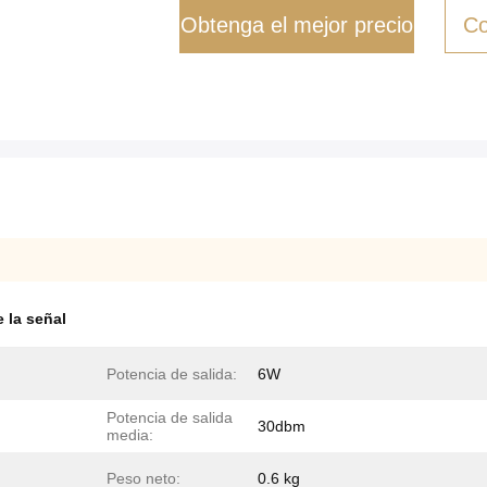
Obtenga el mejor precio
Co
 la señal
Potencia de salida:
6W
Potencia de salida
30dbm
media:
Peso neto:
0.6 kg