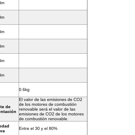
Bm
Bm
Bm
Bm
Bm
Bm
0.6kg
El valor de las emisiones de CO2
de los motores de combustión
te de
renovable será el valor de las
entación
emisiones de CO2 de los motores
de combustión renovable.
edad
Entre el 30 y el 80%
iva