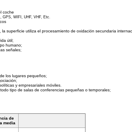
el coche
 GPS, WIFI, UHF, VHF, Etc.
icos
 la superficie utiliza el procesamiento de oxidación secundaria interna
da útil;
erpo humano;
ras señales;
 de los lugares pequeños;
gociación;
olíticas y empresariales móviles.
 todo tipo de salas de conferencias pequeñas o temporales;
ncia de
da media