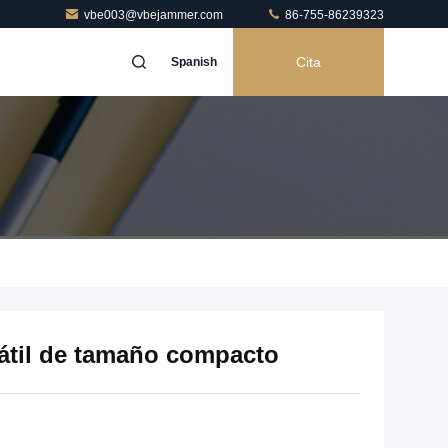
vbe003@vbejammer.com
86-755-86239323
Cita
Spanish
tátil de tamaño compacto