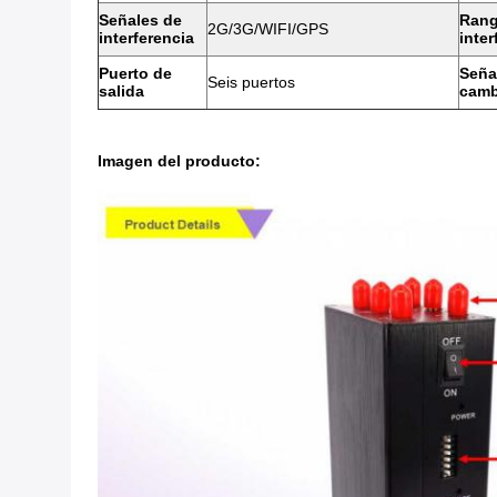
Señales de
Rang
2G/3G/WIFI/GPS
interferencia
inter
Puerto de
Seña
Seis puertos
salida
camb
Imagen del producto: