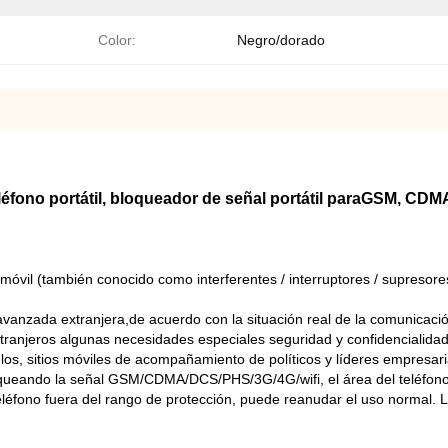
Color:
Negro/dorado
ono portátil, bloqueador de señal portátil para
GSM, CDMA,
no móvil (también conocido como interferentes / interruptores / supresor
 avanzada extranjera,de acuerdo con la situación real de la comunicació
ranjeros algunas necesidades especiales seguridad y confidencialidad
culos, sitios móviles de acompañamiento de políticos y líderes empresar
ueando la señal GSM/CDMA/DCS/PHS/3G/4G/wifi, el área del teléfono no
teléfono fuera del rango de protección, puede reanudar el uso normal. 