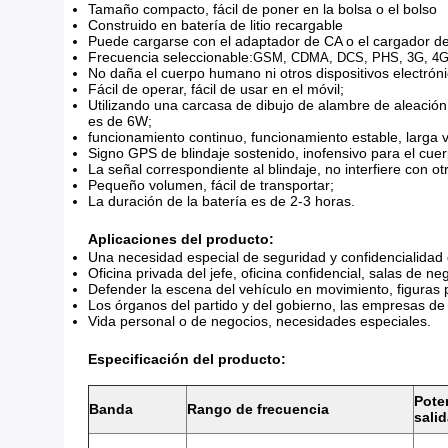
Tamaño compacto, fácil de poner en la bolsa o el bolso
Construido en batería de litio recargable
Puede cargarse con el adaptador de CA o el cargador d
Frecuencia seleccionable:
GSM, CDMA, DCS, PHS, 3G, 4G,
No daña el cuerpo humano ni otros dispositivos electrón
Fácil de operar, fácil de usar en el móvil;
Utilizando una carcasa de dibujo de alambre de aleación,
es de 6W;
funcionamiento continuo, funcionamiento estable, larga vi
Signo GPS de blindaje sostenido, inofensivo para el cu
La señal correspondiente al blindaje, no interfiere con ot
Pequeño volumen, fácil de transportar;
La duración de la batería es de 2-3 horas.
Aplicaciones del producto:
Una necesidad especial de seguridad y confidencialidad
Oficina privada del jefe, oficina confidencial, salas de ne
Defender la escena del vehículo en movimiento, figuras p
Los órganos del partido y del gobierno, las empresas de
Vida personal o de negocios, necesidades especiales.
Especificación del producto:
Pote
Banda
Rango de frecuencia
sali