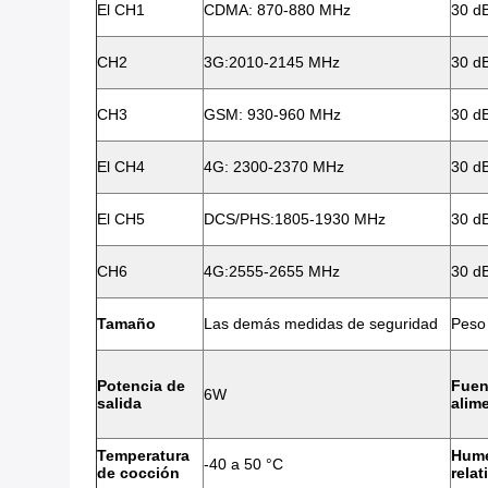
El CH1
CDMA: 870-880 MHz
30 d
CH2
3G:2010-2145 MHz
30 d
CH3
GSM: 930-960 MHz
30 d
El CH4
4G: 2300-2370 MHz
30 d
El CH5
DCS/PHS:1805-1930 MHz
30 d
CH6
4G:2555-2655 MHz
30 d
Tamaño
Las demás medidas de seguridad
Peso
Potencia de
Fuen
6W
salida
alim
Temperatura
Hum
-40 a 50 °C
de cocción
relat