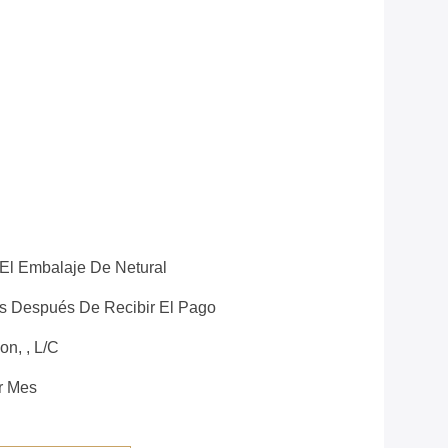
El Embalaje De Netural
es Después De Recibir El Pago
on, , L/C
r Mes